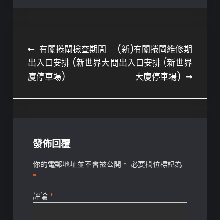
文
有關捲閘檢查期間
(新)有關捲閘維修期
出入口安排 (新世界大
間出入口安排 (新世界
章
廈停車場)
大廈停車場)
導
覽
發佈回覆
你的電郵地址並不會被公開。
必要欄位標記為
*
評論
*