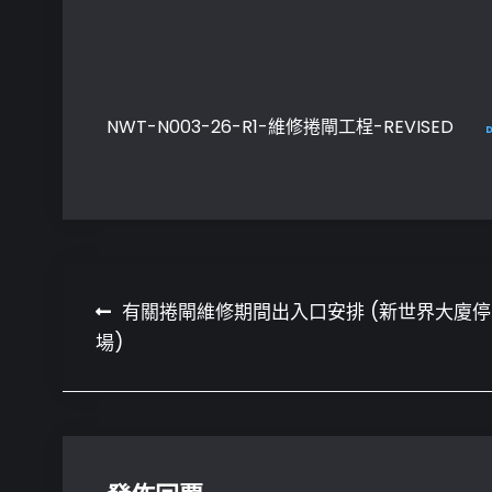
NWT-N003-26-R1-維修捲閘工桯-REVISED
文
有關捲閘維修期間出入口安排 (新世界大廈停
場)
章
導
覽