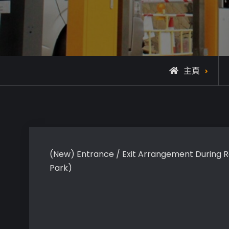
主頁
(New) Entrance / Exit Arrangement During R
Park)