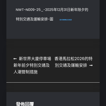
NWT-N009-25_-2025年12月31日新年除夕的
特別交通及運輸安排-圖
DOWNLOAD
文
新世界大廈停車場
香港馬拉松2026的特
新年前夕特別交通及
別交通及運輸安排
章
人潮管制措施
導
覽
發佈回覆