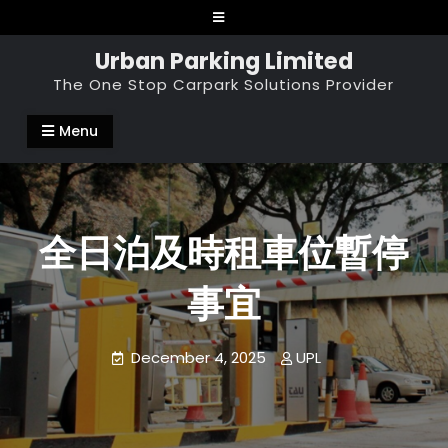
Skip
to
Urban Parking Limited
content
The One Stop Carpark Solutions Provider
Menu
全日泊及時租車位暫停
事宜
December 4, 2025
UPL