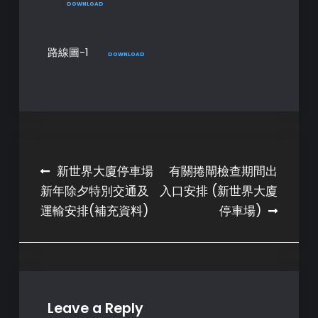
DOWNLOAD
路線圖-1
DOWNLOAD
Post
新世界大廈停車場
有關捲閘檢查期間出
新年除夕特別交通及
入口安排 (新世界大廈
navigation
運輸安排(補充資料)
停車場)
Leave a Reply