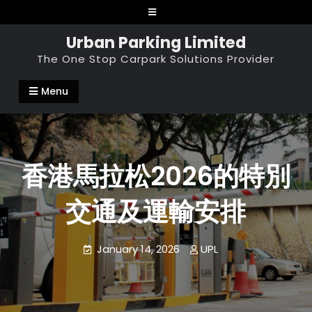
Skip
to
Urban Parking Limited
content
The One Stop Carpark Solutions Provider
Menu
香港馬拉松2026的特別
交通及運輸安排
January 14, 2026
UPL