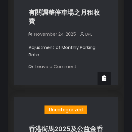
全
日
有關調整停車場之月租收
泊
收
費
費
November 24, 2025
UPL
Adjustment of Monthly Parking
Rate
on
Leave a Comment
有
關
調
整
停
車
場
之
月
Uncategorized
租
收
費
香港街馬2025及公益金香