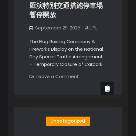
別
匯演特別交通措施停車場
交
通
暫停開放
及
運
輸
安
September 29, 2025
UPL
排
The Flag Raising Ceremony &
Fireworks Display on the National
Day Special Traffic Arrangement
– Temporary Closure of Carpark
on
Leave a Comment
國
慶
升
旗
儀
式
及
國
慶
Uncategorized
煙
花
匯
演