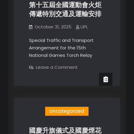
第十五屆全國運動會火炬
所
金
傳遞特別交通及運輸安排
鑼
接
力
賽
October 31, 2025
UPL
的
特
別
Special Traffic and Transport
交
Arrangement for the 15th
通
及
National Games Torch Relay
運
輸
安
on
Leave a Comment
排
第
十
五
屆
全
國
運
動
會
Uncategorized
火
炬
傳
遞
國慶升旗儀式及國慶煙花
特