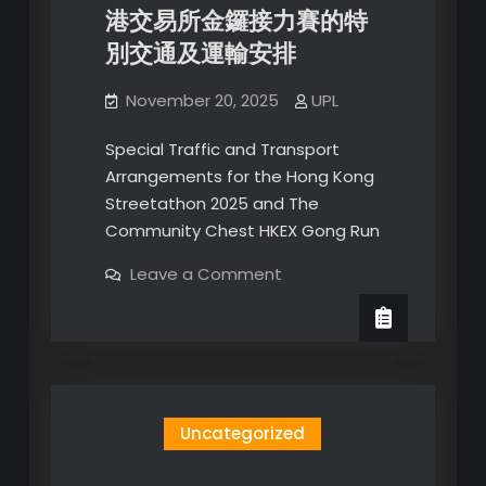
港交易所金鑼接力賽的特
別交通及運輸安排
November 20, 2025
UPL
Special Traffic and Transport
Arrangements for the Hong Kong
Streetathon 2025 and The
Community Chest HKEX Gong Run
on
Leave a Comment
香
港
街
馬
2025
及
公
益
金
Uncategorized
香
港
交
易