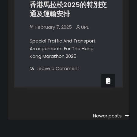
香港馬拉松2025的特別交
特
別
通及運輸安排
交
通
措
施
February 7, 2025
UPL
停
車
場
Special Traffic And Transport
暫
Arrangements For The Hong
停
開
Kong Marathon 2025
放
on
Leave a Comment
香
港
馬
拉
松
2025
的
特
別
交
Posts
Newer posts
通
及
navigation
運
輸
安