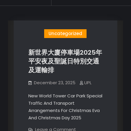
for
Uncategorized
新世界大廈停車場2025年
平安夜及聖誕日特別交通
及運輸排
December 23, 2025
UPL
New World Tower Car Park Special
Traffic And Transport
Arrangements For Christmas Eva
And Christmas Day 2025
on
Leave a Comment