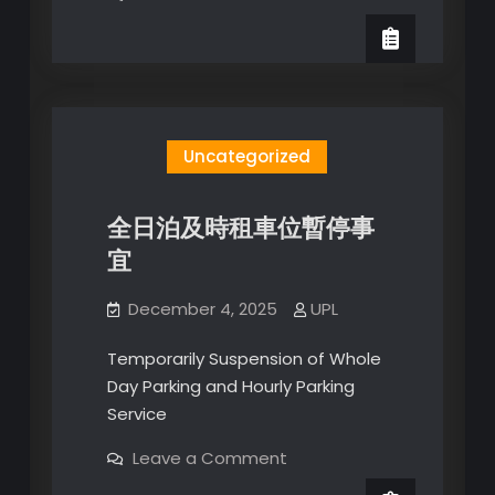
新
世
界
大
廈
停
車
場
2025
Uncategorized
年
平
安
夜
全日泊及時租車位暫停事
及
聖
宜
誕
日
特
別
December 4, 2025
UPL
交
通
及
Temporarily Suspension of Whole
運
Day Parking and Hourly Parking
輸
排
Service
on
Leave a Comment
全
日